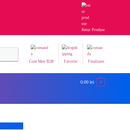
Retur Produse
Caută
Cont Meu B2B
Favorite
Finalizare
0.00
lei
0