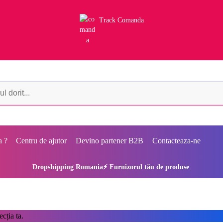
Track Comanda
a ?
Centru de ajutor
Devino partener B2B
Contacteaza-ne
Dropshipping Romania⚡ Furnizorul tău de produse
cția ta.