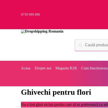
0739 999 899
Acasa
Despre noi
Magazin B2B
Cum functioneaz
Ghivechi pentru flori
Nu a fost găsit niciun produs care să se potrivească cu sele