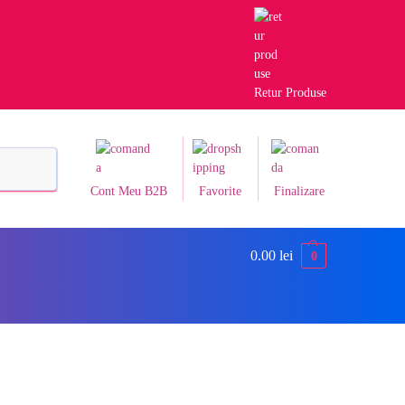
Retur Produse
Caută
Cont Meu B2B
Favorite
Finalizare
0.00
lei
0