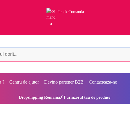
Track Comanda
a ?
Centru de ajutor
Devino partener B2B
Contacteaza-ne
Dropshipping Romania⚡ Furnizorul tău de produse