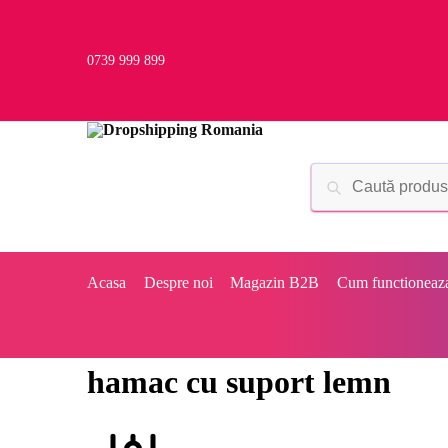
0739 999 899
Acasa
Despre noi
Magazin B2B
Cum functioneaz
hamac cu suport lemn