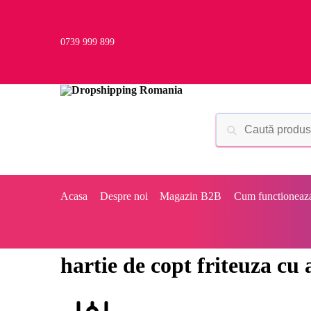
0739 999 899
Acasa
Despre noi
Magazin B2B
Cum functioneaz
hartie de copt friteuza cu 