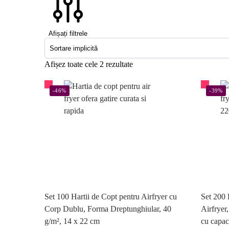
Afișați filtrele
Afișez toate cele 2 rezultate
-46%
-39%
Set 100 Hartii de Copt pentru Airfryer cu
Set 200 H
Corp Dublu, Forma Dreptunghiular, 40
Airfryer,
g/m², 14 x 22 cm
cu capac