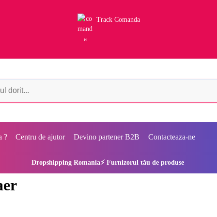
Track Comanda
a ?
Centru de ajutor
Devino partener B2B
Contacteaza-ne
Dropshipping Romania⚡ Furnizorul tău de produse
aer