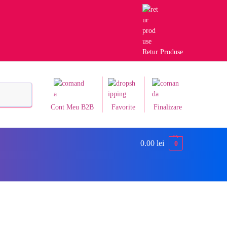
Retur Produse
Caută
Cont Meu B2B
Favorite
Finalizare
0.00
lei
0