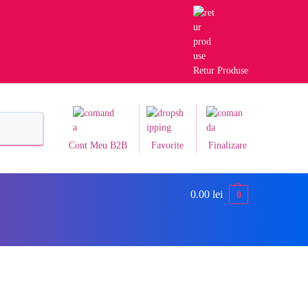
Retur Produse
Caută
Cont Meu B2B
Favorite
Finalizare
0.00
lei
0