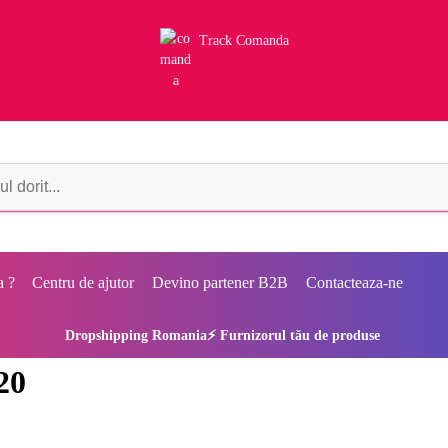
Track Comanda
a ?
Centru de ajutor
Devino partener B2B
Contacteaza-ne
Dropshipping Romania⚡ Furnizorul tău de produse
20