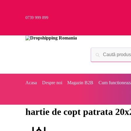
0739 999 899
Acasa
Despre noi
Magazin B2B
Cum functioneaz
hartie de copt patrata 20x