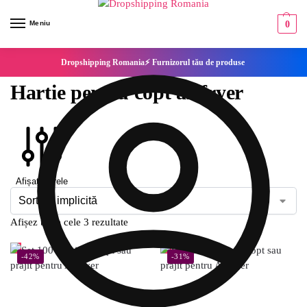
Meniu
0
Dropshipping Romania⚡ Furnizorul tău de produse
Hartie pentru copt airfryer
Afișați filtrele
Afișez toate cele 3 rezultate
-42%
-31%