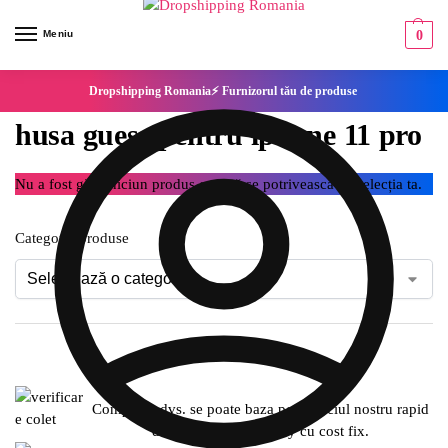
Meniu
0
Dropshipping Romania⚡ Furnizorul tău de produse
husa guess pentru iphone 11 pro
Nu a fost găsit niciun produs care să se potrivească cu selecția ta.
Categorie produse
Compania dvs. se poate baza pe serviciul nostru rapid
de expediere SameDay cu cost fix.