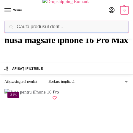
Meniu
0
Caută
Dropshipping Romania⚡ Furnizorul tău de produse
husa magsafe iphone 16 Pro Max
AFIȘAȚI FILTRELE
Afișez singurul rezultat
-31%