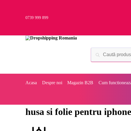
0739 999 899
Acasa
Despre noi
Magazin B2B
Cum functioneaz
husa si folie pentru iphon