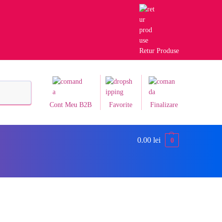
Retur Produse
Caută
Cont Meu B2B
Favorite
Finalizare
0.00
lei
0