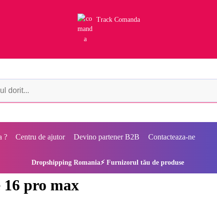
Track Comanda
a ?
Centru de ajutor
Devino partener B2B
Contacteaza-ne
Dropshipping Romania⚡ Furnizorul tău de produse
e 16 pro max