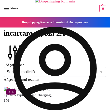
Meniu
0
Dropshipping Romania⚡ Furnizorul tău de produse
incarcare rapida 2A
Afișați filtrele
Afișez singurul rezultat
-31%