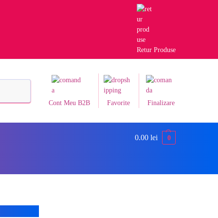
Retur Produse
Caută
Cont Meu B2B
Favorite
Finalizare
0.00
lei
0