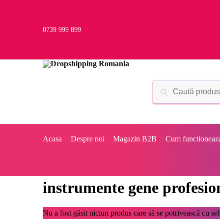
0739 999 899
Acasa
Despre noi
Magazin B2B
Cum functioneaz
instrumente gene profesio
Nu a fost găsit niciun produs care să se potrivească cu sele