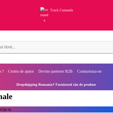
Track Comanda
a ?
Centru de ajutor
Devino partener B2B
Contacteaza-ne
Dropshipping Romania⚡ Furnizorul tău de produse
nale
cția ta.