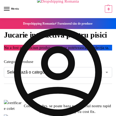
Meniu
0
Dropshipping Romania⚡ Furnizorul tău de produse
Jucarie interactiva pentru pisici
Nu a fost găsit niciun produs care să se potrivească cu selecția ta.
Categorie produse
Compania dvs. se poate baza pe serviciul nostru rapid
de expediere SameDay cu cost fix.