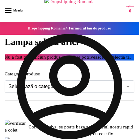
Meniu
0
Dropshipping Romania⚡ Furnizorul tău de produse
Lampa solara arici
Nu a fost găsit niciun produs care să se potrivească cu selecția ta.
Categorie produse
Compania dvs. se poate baza pe serviciul nostru rapid
de expediere SameDay cu cost fix.