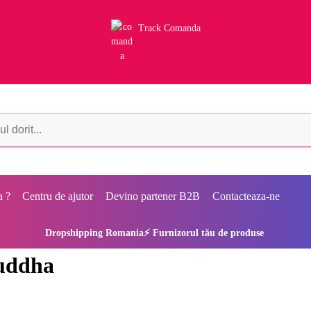
Track Comanda
a ?
Centru de ajutor
Devino partener B2B
Contacteaza-ne
Dropshipping Romania⚡ Furnizorul tău de produse
buddha