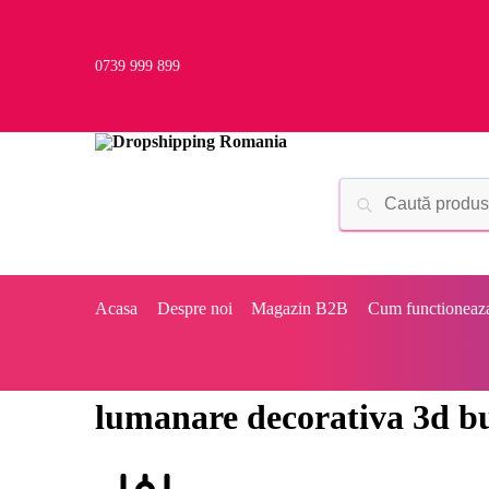
0739 999 899
Acasa
Despre noi
Magazin B2B
Cum functioneaz
lumanare decorativa 3d 