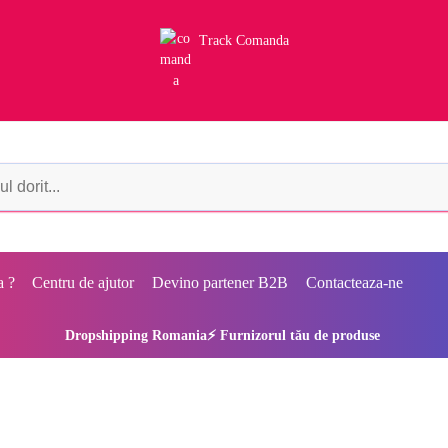
Track Comanda
a ?
Centru de ajutor
Devino partener B2B
Contacteaza-ne
Dropshipping Romania⚡ Furnizorul tău de produse