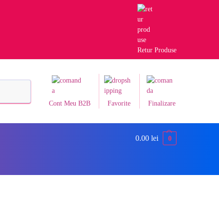
Retur Produse
Caută
Cont Meu B2B
Favorite
Finalizare
0.00
lei
0