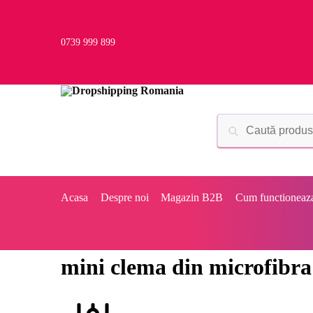
0739 999 899
Acasa
Despre noi
Magazin B2B
Cum functioneaz
mini clema din microfibra