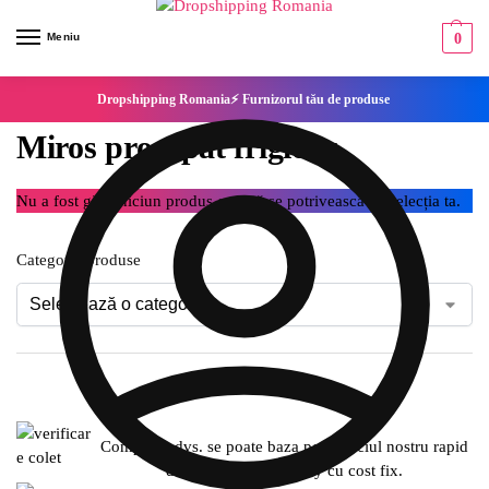
Meniu
0
Dropshipping Romania⚡ Furnizorul tău de produse
Miros proaspat frigider
Nu a fost găsit niciun produs care să se potrivească cu selecția ta.
Categorie produse
Compania dvs. se poate baza pe serviciul nostru rapid
de expediere SameDay cu cost fix.