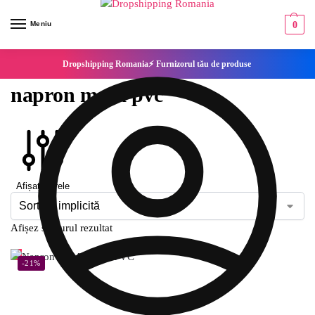
Meniu
0
Dropshipping Romania⚡ Furnizorul tău de produse
napron masa pvc
Afișați filtrele
Afișez singurul rezultat
-21%