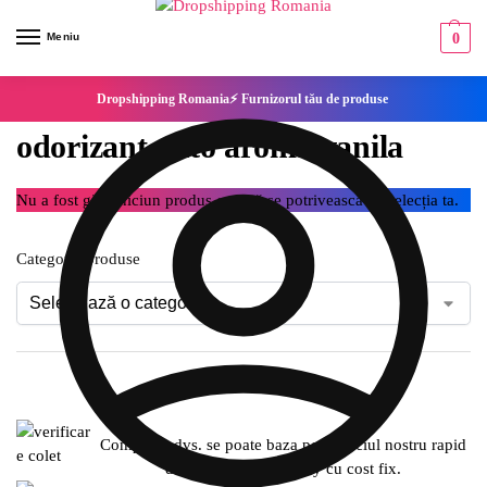
Meniu
0
Dropshipping Romania⚡ Furnizorul tău de produse
odorizant auto aroma vanila
Nu a fost găsit niciun produs care să se potrivească cu selecția ta.
Categorie produse
Compania dvs. se poate baza pe serviciul nostru rapid
de expediere SameDay cu cost fix.