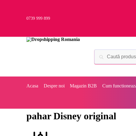
0739 999 899
Acasa
Despre noi
Magazin B2B
Cum functioneaz
pahar Disney original