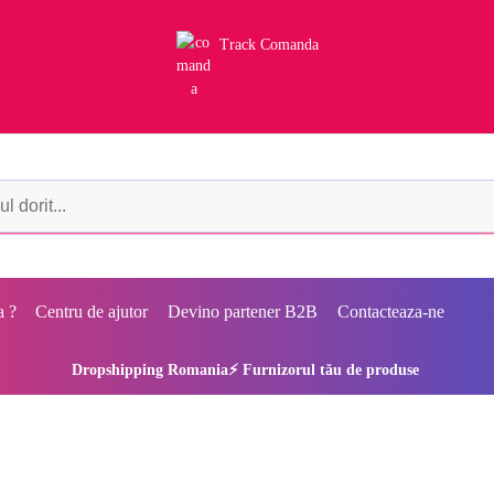
Track Comanda
a ?
Centru de ajutor
Devino partener B2B
Contacteaza-ne
Dropshipping Romania⚡ Furnizorul tău de produse