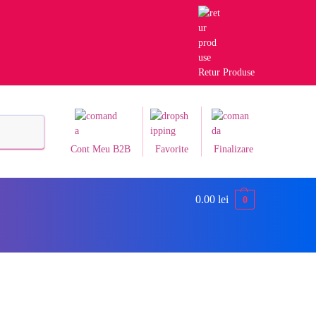
Retur Produse
Caută
Cont Meu B2B
Favorite
Finalizare
0.00
lei
0