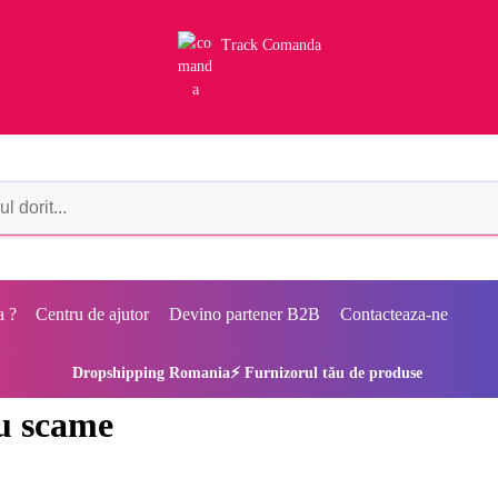
Track Comanda
a ?
Centru de ajutor
Devino partener B2B
Contacteaza-ne
Dropshipping Romania⚡ Furnizorul tău de produse
ru scame