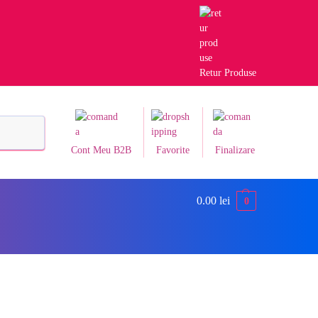
Retur Produse
Caută
Cont Meu B2B
Favorite
Finalizare
0.00
lei
0