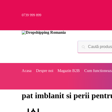
0739 999 899
Acasa
Despre noi
Magazin B2B
Cum functioneaz
pat imblanit si perii pent