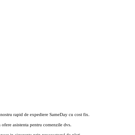
 nostru rapid de expediere SameDay cu cost fix.
a ofere asistenta pentru comenzile dvs.
ancar in siguranta prin procesatorul de plati.