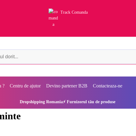
Track Comanda
a ?
Centru de ajutor
Devino partener B2B
Contacteaza-ne
Dropshipping Romania⚡ Furnizorul tău de produse
minte