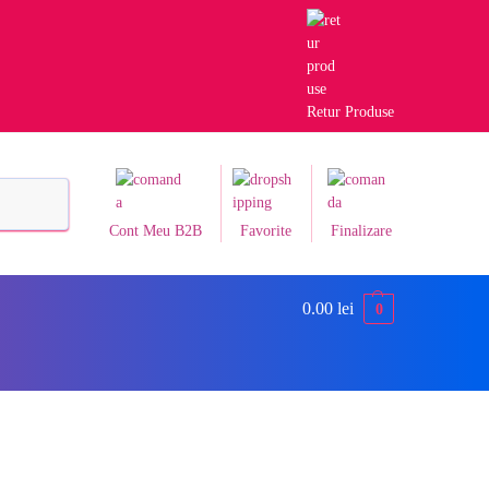
Retur Produse
Caută
Cont Meu B2B
Favorite
Finalizare
0.00
lei
0