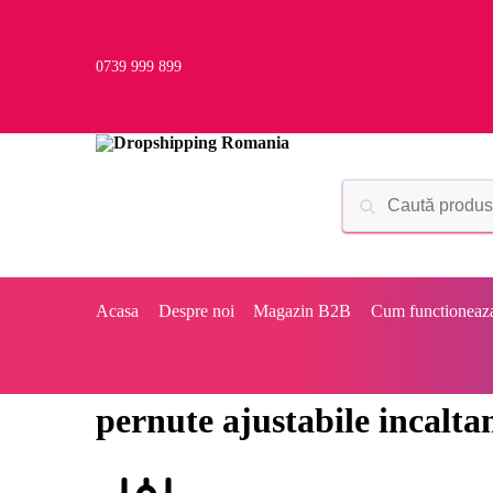
0739 999 899
Acasa
Despre noi
Magazin B2B
Cum functioneaz
pernute ajustabile incalta