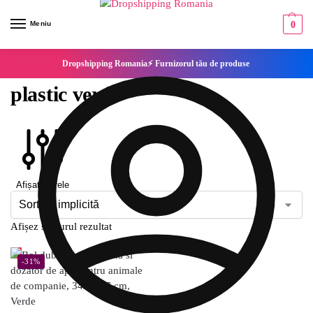
Meniu
0
Dropshipping Romania⚡ Furnizorul tău de produse
plastic verde
Afișați filtrele
Afișez singurul rezultat
-31%