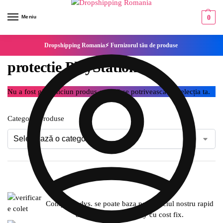
Meniu
0
Dropshipping Romania⚡ Furnizorul tău de produse
protectie PlayStation 5
Nu a fost găsit niciun produs care să se potrivească cu selecția ta.
Categorie produse
Compania dvs. se poate baza pe serviciul nostru rapid
de expediere SameDay cu cost fix.