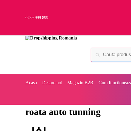
0739 999 899
Acasa
Despre noi
Magazin B2B
Cum functioneaz
roata auto tunning