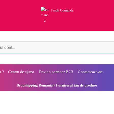
Track Comanda
a ?
Centru de ajutor
Devino partener B2B
Contacteaza-ne
Dropshipping Romania⚡ Furnizorul tău de produse