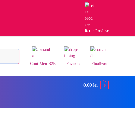
Retur Produse
Caută
Cont Meu B2B
Favorite
Finalizare
0.00
lei
0