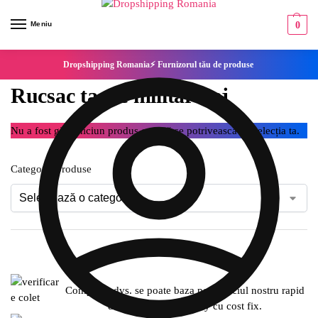
Meniu
0
Dropshipping Romania⚡ Furnizorul tău de produse
Rucsac tactic militar Bej
Nu a fost găsit niciun produs care să se potrivească cu selecția ta.
Categorie produse
Compania dvs. se poate baza pe serviciul nostru rapid
de expediere SameDay cu cost fix.