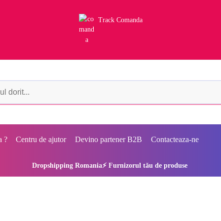
Track Comanda
a ?
Centru de ajutor
Devino partener B2B
Contacteaza-ne
Dropshipping Romania⚡ Furnizorul tău de produse