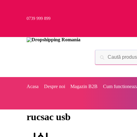
0739 999 899
Acasa
Despre noi
Magazin B2B
Cum functioneaz
rucsac usb