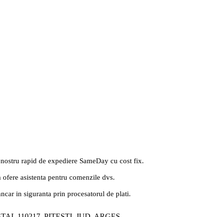
 nostru rapid de expediere SameDay cu cost fix.
a ofere asistenta pentru comenzile dvs.
ancar in siguranta prin procesatorul de plati.
ȘTAL 110217, PITEȘTI, JUD. ARGEȘ