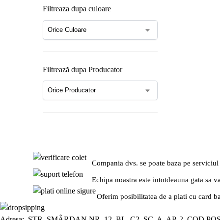
Filtreaza dupa culoare
Filtrează dupa Producator
Compania dvs. se poate baza pe serviciul
Echipa noastra este intotdeauna gata sa v
Oferim posibilitatea de a plati cu card b
Adresa: STR. SMÂRDAN NR. 12, BL. C2, SC. A, AP. 2, COD PO