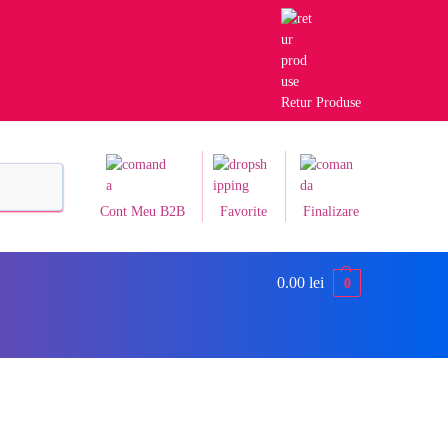
Retur Produse
Caută
Cont Meu B2B
Favorite
Finalizare
0.00
lei
0