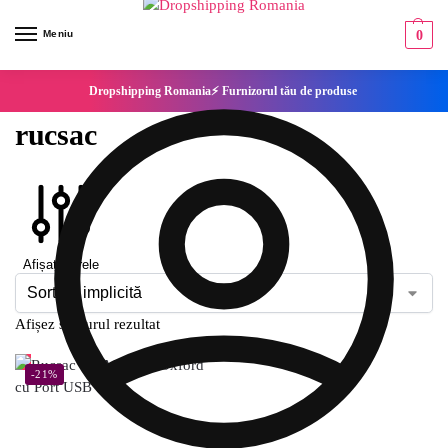
Meniu
0
Dropshipping Romania⚡ Furnizorul tău de produse
rucsac
Afișați filtrele
Afișez singurul rezultat
-21%