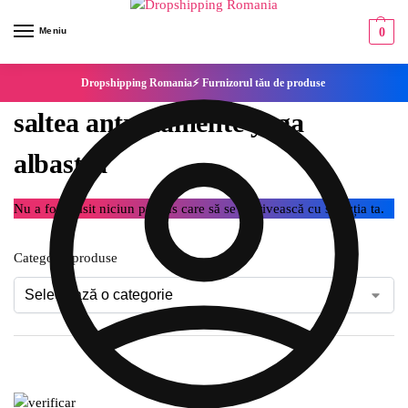
Meniu
0
Dropshipping Romania⚡ Furnizorul tău de produse
saltea antrenamente yoga
albastra
Nu a fost găsit niciun produs care să se potrivească cu selecția ta.
Categorie produse