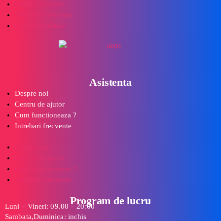
Politica Cookies
Termeni si conditii
Confidentialitate
Asistenta
Despre noi
Centru de ajutor
Cum functioneaza ?
Intrebari frecvente
Despre noi
Centru de ajutor
Cum functioneaza ?
Intrebari frecvente
Program de lucru
Luni – Vineri: 09.00 – 20:00
Sambata,Duminica: inchis