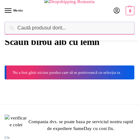
Meniu
0
Caută
Dropshipping Romania⚡ Furnizorul tău de produse
Scaun birou alb cu lemn
Nu a fost găsit niciun produs care să se potrivească cu selecția ta.
Compania dvs. se poate baza pe serviciul nostru rapid
de expediere SameDay cu cost fix.