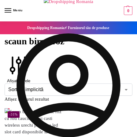
Meniu
0
Dropshipping Romania⚡ Furnizorul tău de produse
scaun birou roz
Afișați filtrele
Afișez singurul rezultat
-31%