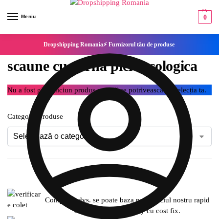
Meniu
0
Dropshipping Romania⚡ Furnizorul tău de produse
scaune cu perna piele ecologica
Nu a fost găsit niciun produs care să se potrivească cu selecția ta.
Categorie produse
Compania dvs. se poate baza pe serviciul nostru rapid
de expediere SameDay cu cost fix.