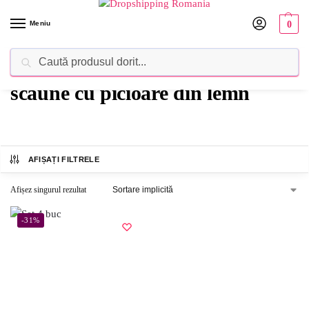
Meniu
0
Caută
Dropshipping Romania⚡ Furnizorul tău de produse
scaune cu picioare din lemn
AFIȘAȚI FILTRELE
Afișez singurul rezultat
-31%