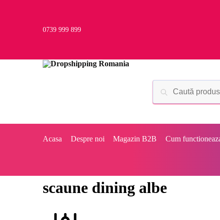
0739 999 899
Acasa
Despre noi
Magazin B2B
Cum functioneaz
scaune dining albe