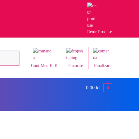
Retur Produse
Caută
Cont Meu B2B
Favorite
Finalizare
0.00
lei
0