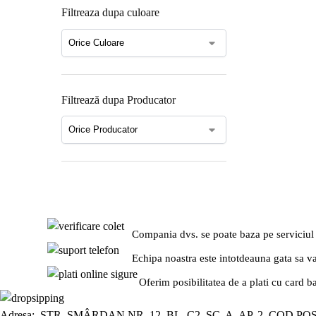
Filtreaza dupa culoare
Filtrează dupa Producator
Compania dvs. se poate baza pe serviciul
Echipa noastra este intotdeauna gata sa v
Oferim posibilitatea de a plati cu card b
Adresa: STR. SMÂRDAN NR. 12, BL. C2, SC. A, AP. 2, COD PO