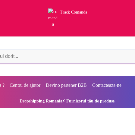
Track Comanda
a ?
Centru de ajutor
Devino partener B2B
Contacteaza-ne
Dropshipping Romania⚡ Furnizorul tău de produse