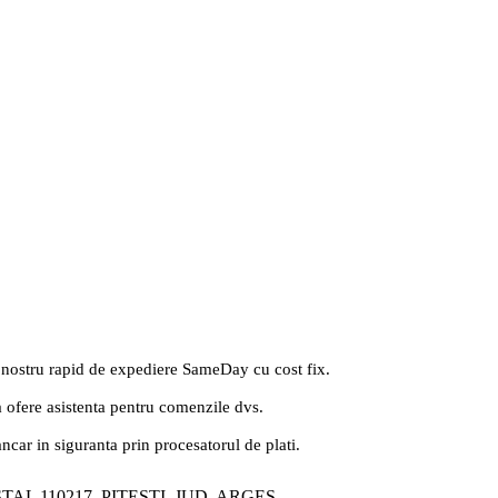
 nostru rapid de expediere SameDay cu cost fix.
a ofere asistenta pentru comenzile dvs.
ancar in siguranta prin procesatorul de plati.
ȘTAL 110217, PITEȘTI, JUD. ARGEȘ