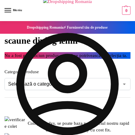
Meniu
0
Dropshipping Romania⚡ Furnizorul tău de produse
scaune dining lemn
Nu a fost găsit niciun produs care să se potrivească cu selecția ta.
Categorie produse
Compania dvs. se poate baza pe serviciul nostru rapid
de expediere SameDay cu cost fix.