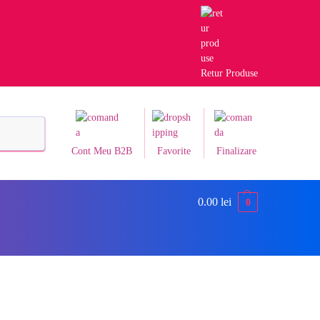
Retur Produse
Caută
Cont Meu B2B
Favorite
Finalizare
0.00
lei
0