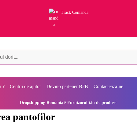
Track Comanda
a ?
Centru de ajutor
Devino partener B2B
Contacteaza-ne
Dropshipping Romania⚡ Furnizorul tău de produse
rea pantofilor