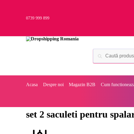
0739 999 899
Acasa
Despre noi
Magazin B2B
Cum functioneaz
set 2 saculeti pentru spala