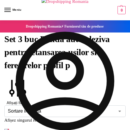
Meniu
0
Dropshipping Romania⚡ Furnizorul tău de produse
Set 3 buc Banda autoadeziva
pentru etansarea usilor si
ferestrelor profil p
Afișați filtrele
Afișez singurul rezultat