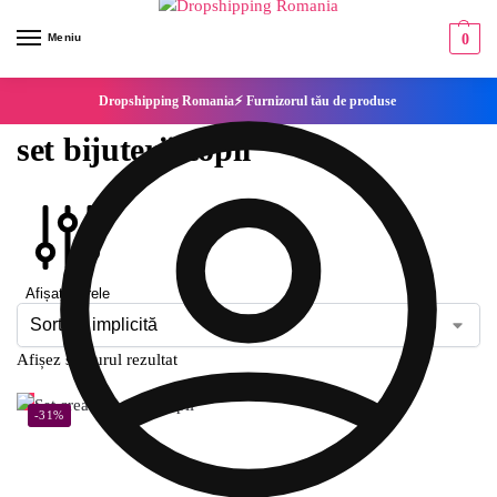
Meniu
0
Dropshipping Romania⚡ Furnizorul tău de produse
set bijuterii copii
Afișați filtrele
Afișez singurul rezultat
-31%