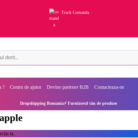
Track Comanda
a ?
Centru de ajutor
Devino partener B2B
Contacteaza-ne
Dropshipping Romania⚡ Furnizorul tău de produse
 apple
cția ta.