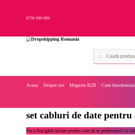
0739 999 899
Acasa
Despre noi
Magazin B2B
Cum functioneaz
set cabluri de date pentru
Nu a fost găsit niciun produs care să se potrivească cu sele