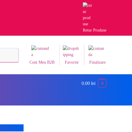
Retur Produse
Caută
Cont Meu B2B
Favorite
Finalizare
0.00
lei
0