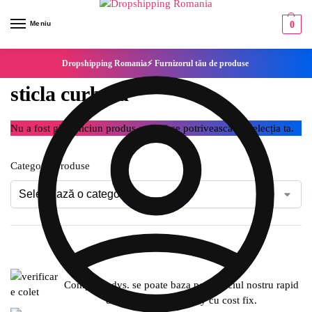
Meniu
0
Dropshipping Romania⚡ Furnizorul tău de produse
sticla curbata
Nu a fost găsit niciun produs care să se potrivească cu selecția ta.
Categorie produse
Compania dvs. se poate baza pe serviciul nostru rapid
de expediere SameDay cu cost fix.