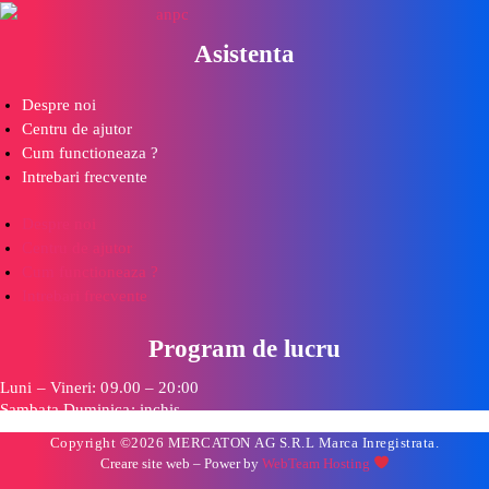
Asistenta
Despre noi
Centru de ajutor
Cum functioneaza ?
Intrebari frecvente
Despre noi
Centru de ajutor
Cum functioneaza ?
Intrebari frecvente
Program de lucru
Luni – Vineri: 09.00 – 20:00
Sambata,Duminica: inchis
Copyright ©2026 MERCATON AG S.R.L Marca Inregistrata.
Creare site web
– Power by
WebTeam Hosting