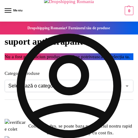
Meniu
0
Dropshipping Romania⚡ Furnizorul tău de produse
suport antiderapant
Nu a fost găsit niciun produs care să se potrivească cu selecția ta.
Categorie produse
Compania dvs. se poate baza pe serviciul nostru rapid
de expediere SameDay cu cost fix.