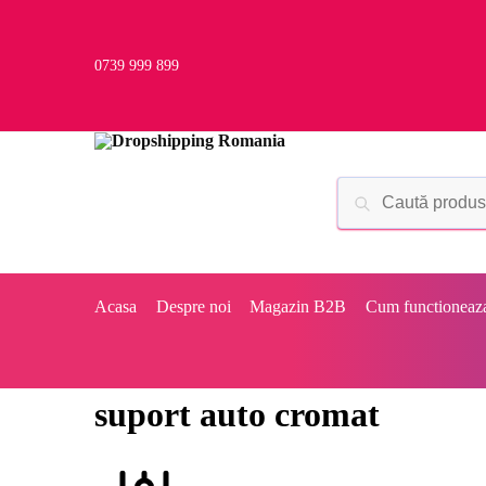
0739 999 899
Acasa
Despre noi
Magazin B2B
Cum functioneaz
suport auto cromat