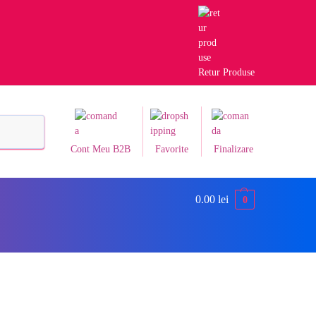
Retur Produse
Caută
Cont Meu B2B
Favorite
Finalizare
0.00
lei
0