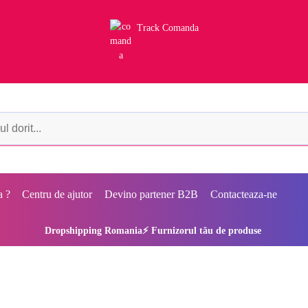
Track Comanda
a ?
Centru de ajutor
Devino partener B2B
Contacteaza-ne
Dropshipping Romania⚡ Furnizorul tău de produse