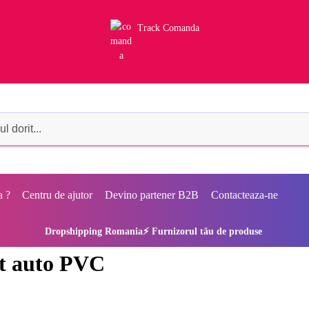
Track Comanda
a ?
Centru de ajutor
Devino partener B2B
Contacteaza-ne
Dropshipping Romania⚡ Furnizorul tău de produse
t auto PVC