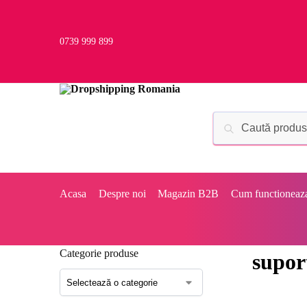
0739 999 899
Acasa
Despre noi
Magazin B2B
Cum functioneaz
Categorie produse
supor