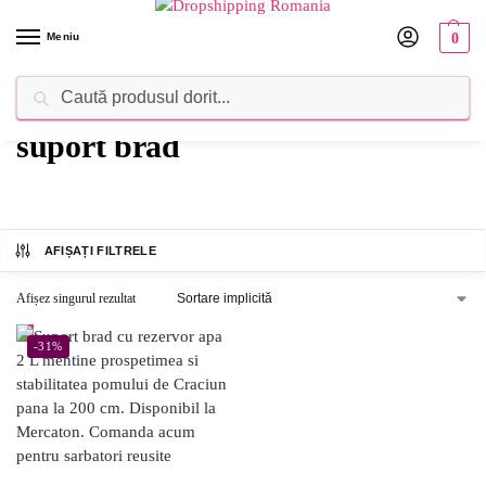
Meniu
0
Caută
Dropshipping Romania⚡ Furnizorul tău de produse
suport brad
AFIȘAȚI FILTRELE
Afișez singurul rezultat
-31%