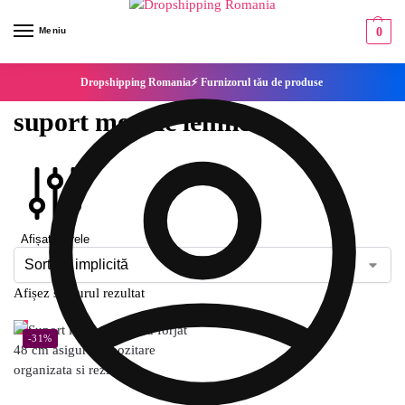
Meniu
0
Dropshipping Romania⚡ Furnizorul tău de produse
suport metalic lemne
Afișați filtrele
Afișez singurul rezultat
-31%