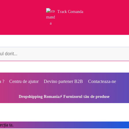
Track Comanda
a ?
Centru de ajutor
Devino partener B2B
Contacteaza-ne
Dropshipping Romania⚡ Furnizorul tău de produse
cția ta.