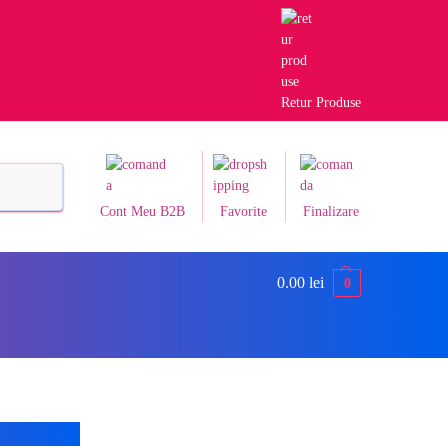
Retur Produse
Caută
Cont Meu B2B
Favorite
Finalizare
0.00
lei
0