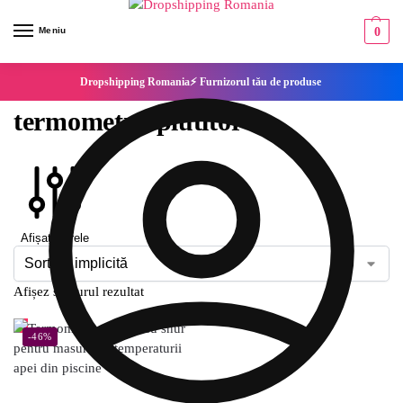
Meniu
0
Dropshipping Romania⚡ Furnizorul tău de produse
termometru plutitor
Afișați filtrele
Afișez singurul rezultat
-46%