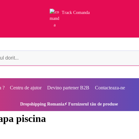
Track Comanda
a ?
Centru de ajutor
Devino partener B2B
Contacteaza-ne
Dropshipping Romania⚡ Furnizorul tău de produse
pa piscina