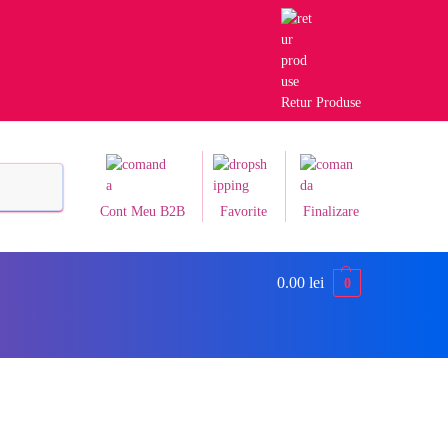
Retur Produse
Caută
Cont Meu B2B
Favorite
Finalizare
0.00
lei
0