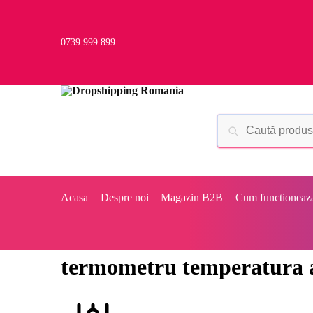
0739 999 899
Acasa
Despre noi
Magazin B2B
Cum functioneaz
termometru temperatura a