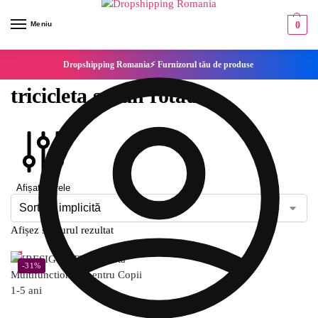
Meniu
0
Dropshipping Romania⚡ Furnizorul tău de produse
tricicleta scaun rotativ
Afișați filtrele
Afișez singurul rezultat
-31%