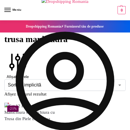
Meniu
0
Dropshipping Romania⚡ Furnizorul tău de produse
trusa manichiura
Afișați filtrele
Afișez singurul rezultat
-21%