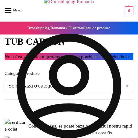
Meniu
0
Dropshipping Romania⚡ Furnizorul tău de produse
TUB CARTON
Nu a fost găsit niciun produs care să se potrivească cu selecția ta.
Categorie produse
Compania dvs. se poate baza pe serviciul nostru rapid
de expediere SameDay cu cost fix.