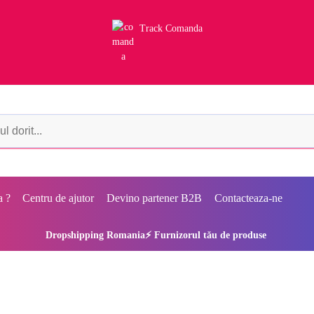
Track Comanda
a ?
Centru de ajutor
Devino partener B2B
Contacteaza-ne
Dropshipping Romania⚡ Furnizorul tău de produse