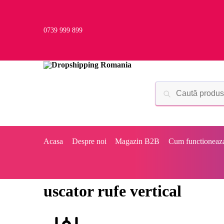
0739 999 899
Acasa
Despre noi
Magazin B2B
Cum functioneaz
uscator rufe vertical