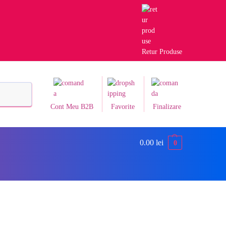
Retur Produse
Caută
Cont Meu B2B
Favorite
Finalizare
0.00
lei
0